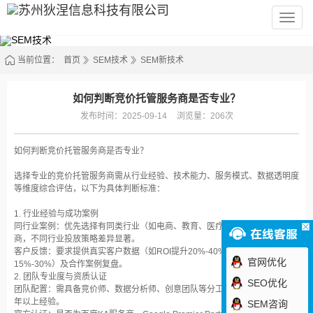
苏
州
狄
涅
信
当前位置：
首页
SEM技术
SEM新技术
息
科
技
有
如何判断竞价托管服务商是否专业？
限
公
发布时间：2025-09-14
浏览量：206次
司
如何判断竞价托管服务商是否专业？
选择专业的竞价托管服务商需从‌行业经验、技术能力、服务模式、数据透明度‌
等维度综合评估，以下为具体判断标准：
1. 行业经验与成功案例‌
同行业案例‌：优先选择有同类行业（如电商、教育、医疗等）成功经验的服务
商，不同行业投放策略差异显著。
客户反馈‌：要求提供真实客户数据（如ROI提升20%-40%、点击率增长
官网优化
15%-30%）及合作案例复盘。
2. 团队专业度与资质认证‌
SEO优化
团队配置‌：需具备竞价师、数据分析师、创意团队等分工，且核心成员需有3
年以上经验。
SEM咨询