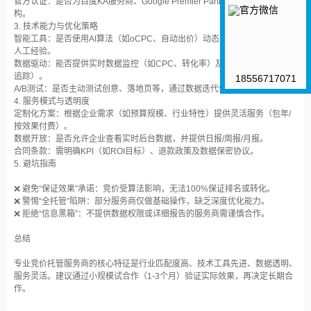
官方认证‌：是否为百度KA服务商、Google Premier Partner等平台认证机
构。
3. 技术能力与优化策略‌
智能工具‌：是否使用AI算法（如oCPC、自动出价）动态调整策略，而非依赖
人工经验。
数据驱动‌：能否提供实时数据监控（如CPC、转化率）及归因分析（如UTM
追踪）。
18556717071
A/B测试‌：是否主动测试创意、落地页等，通过数据迭代优化高表现版本。
4. 服务模式与透明度‌
定制化方案‌：根据企业需求（如预算规模、行业特性）提供灵活服务（包年/
按效果付费）。
数据开放‌：是否允许企业查看实时后台数据，并提供日报/周报/月报。
合同条款‌：需明确KPI（如ROI目标）、退款政策及数据保密协议。
5. 避坑指南‌
❌ ‌避免“保证效果”承诺‌：竞价受算法影响，无法100%保证排名或转化。
❌ ‌警惕“全托管”陷阱‌：部分服务商仅做基础操作，缺乏深度优化能力。
❌ ‌拒绝“信息黑箱”‌：不提供数据权限或详细报告的服务商需谨慎合作。
总结‌
专业竞价托管服务商的核心特征是‌行业匹配度高、技术工具先进、数据透明、
服务灵活‌。建议通过小规模试合作（1-3个月）验证实际效果，再决定长期合
作。