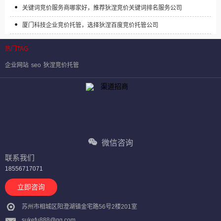
关键词竞价服务商哪家好，推荐狄涅竞价关键词排名服务公司
厦门科技企业竞价托管，选择狄涅百度竞价托管公司
热门TAG
企业网站
seo
狄涅竞价托管
微信咨询
联系我们
18556717071
立即咨询
苏州市相城区阳澄湖镇金宅路56号2楼201室
sukefu888@qq.com