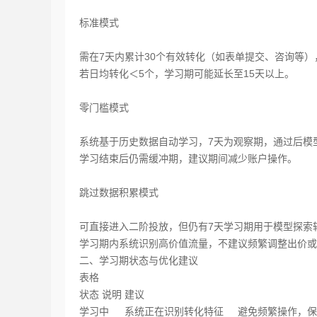
标准模式‌
需在‌7天内累计30个有效转化‌（如表单提交、咨询等
若日均转化＜5个，学习期可能延长至‌15天以上‌。
零门槛模式‌
系统基于历史数据自动学习，‌7天为观察期‌，通过后模
学习结束后仍需缓冲期，建议期间减少账户操作。
跳过数据积累模式‌
可直接进入二阶投放，但仍有‌7天学习期‌用于模型探索
学习期内系统识别高价值流量，不建议频繁调整出价或
二、学习期状态与优化建议
表格
状态
说明
建议
学习中‌
系统正在识别转化特征
避免频繁操作，保