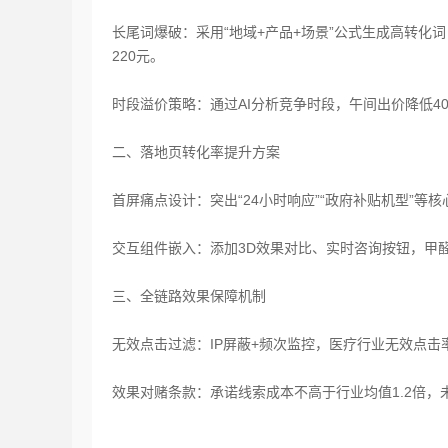
长尾词爆破‌：采用“地域+产品+场景”公式生成高转化
220元‌。
时段溢价策略‌：通过AI分析竞争时段，午间出价降低40
二、落地页转化率提升方案
首屏痛点设计‌：突出“24小时响应”“政府补贴机型”等
交互组件嵌入‌：添加3D效果对比、实时咨询按钮，甲醛
三、全链路效果保障机制
无效点击过滤‌：IP屏蔽+频次监控，医疗行业无效点击率压
效果对赌条款‌：承诺线索成本不高于行业均值1.2倍，