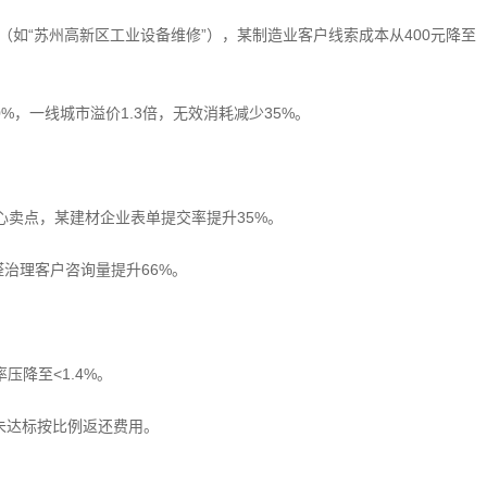
词（如“苏州高新区工业设备维修”），某制造业客户线索成本从400元降至
%，一线城市溢价1.3倍，无效消耗减少35%‌。
核心卖点，某建材企业表单提交率提升35%‌。
治理客户咨询量提升66%‌。
降至<1.4%‌。
未达标按比例返还费用‌。