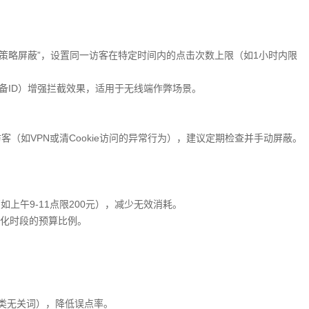
-访客策略屏蔽”，设置同一访客在特定时间内的点击次数上限（如1小时内限
设备ID）增强拦截效果，适用于无线端作弊场景。
访客（如VPN或清Cookie访问的异常行为），建议定期检查并手动屏蔽。
上午9-11点限200元），减少无效消耗。
化时段的预算比例。
”类无关词），降低误点率。