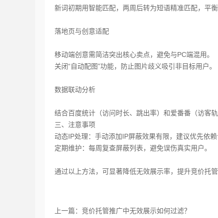
新词初期用智能匹配，两周后转为短语精准匹配，平衡
落地页与创意适配‌
移动端创意需简洁突出核心卖点，避免与PC端混用。
关闭“自动配图”功能，防止图片歧义吸引非目标用户。
数据联动分析‌
结合百度统计（访问时长、跳出率）和爱番番（访客轨
三、注意事项‌
动态IP处理‌：手动添加IP屏蔽效果有限，建议优先依
定期维护‌：每周复查屏蔽列表，避免误伤真实用户。
通过以上方法，可显著降低无效展示率，提升竞价托管R
上一篇：竞价托管推广中无效展示如何过滤？